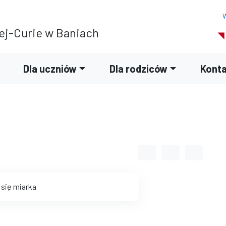
W
ej-Curie w Baniach
Dla uczniów
Dla rodziców
Kont
Odstęp między wyrazami
Odstęp między li
Odstęp m
 się miarka