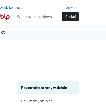
ysoki kontrast
Język
Normalny rozmiar czcionki
Rozmiar czcionki 150%
Rozmiar czcionki 200%
Wyszukiwarka
Szukaj
akt
terami
iędzy wierszami
Pozostałe strony w dziale
Dokumenty szkolne