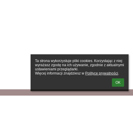
Ta strona wykorzystuje pliki cookies. Korzystając z niej 
wyrażasz zgodę na ich używanie, zgodnie z aktualnymi 
ustawieniami przeglądarki.

Więcej informacji znajdziesz w 
Polityce prywatności
.
OK