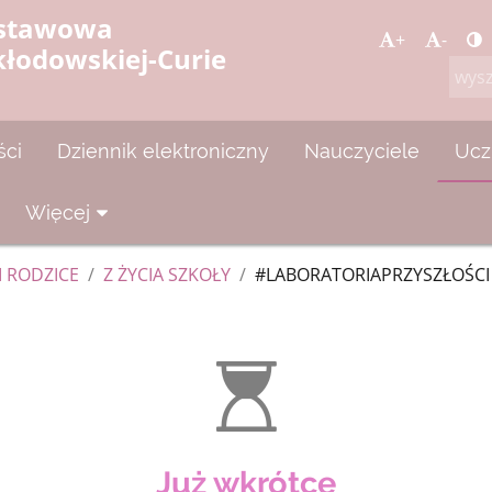
dstawowa
+
-
kłodowskiej-Curie
ści
Dziennik elektroniczny
Nauczyciele
Ucz
Więcej
I RODZICE
/
Z ŻYCIA SZKOŁY
/
#LABORATORIAPRZYSZŁOŚCI
Już wkrótce