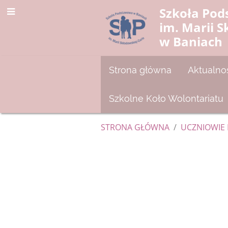
Szkoła Po
im. Marii S
w Baniach
Strona główna
Aktualno
Szkolne Koło Wolontariatu
STRONA GŁÓWNA
/
UCZNIOWIE 